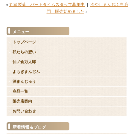
«
丸須製菓 パートタイムスタッフ募集中
|
冷やしまんぢふ白毛
門 販売始めました
»
メニュー
トップページ
私たちの想い
仙ノ倉万太郎
よもぎまんぢふ
酒まんじゅう
商品一覧
販売店案内
お問い合わせ
新着情報＆ブログ