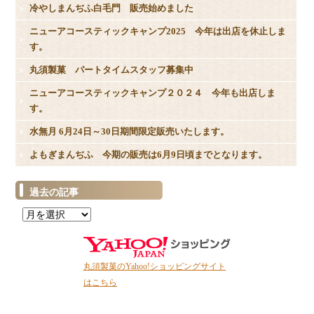
冷やしまんぢふ白毛門 販売始めました
ニューアコースティックキャンプ2025 今年は出店を休止しま
す。
丸須製菓 パートタイムスタッフ募集中
ニューアコースティックキャンプ２０２４ 今年も出店しま
す。
水無月 6月24日～30日期間限定販売いたします。
よもぎまんぢふ 今期の販売は6月9日頃までとなります。
過去の記事
過
去
の
記
丸須製菓のYahoo!ショッピングサイト
事
はこちら