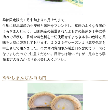
季節限定販売１月中旬より６月上旬まで。
生地に群馬県産の小麦粉と米粉をブレンドし、草餅のような食感の
よもぎまんじゅう。山形県産の厳選されたよもぎの新芽を丁寧に手
摘みで収穫し、香料や着色料を一切使用せずよもぎ本来の色味と風
味を大切に製造しております。２０２５年シーズンより真空包装を
中止させて頂きました。その為消費期限が製造日を含めて３日間に
なりましたのでご注意ください。日持ちは短いですが、是非とも季
節限定の春のかほりをお楽しみください。
冷やしまんぢふ白毛門