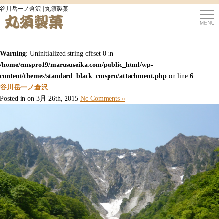
谷川岳一ノ倉沢 | 丸須製菓
Warning
: Uninitialized string offset 0 in
/home/cmspro19/marususeika.com/public_html/wp-
content/themes/standard_black_cmspro/attachment.php
on line
6
谷川岳一ノ倉沢
Posted in on 3月 26th, 2015
No Comments »