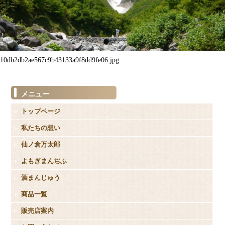
10db2db2ae567c9b43133a9f8dd9fe06.jpg
メニュー
トップページ
私たちの想い
仙ノ倉万太郎
よもぎまんぢふ
酒まんじゅう
商品一覧
販売店案内